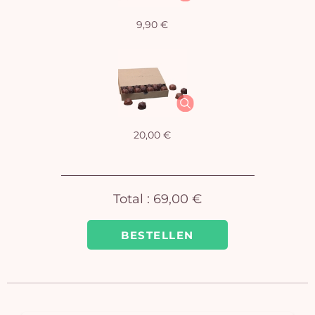
9,90 €
I
Ware
ist 
20,00 €
Total :
69,00 €
BESTELLEN