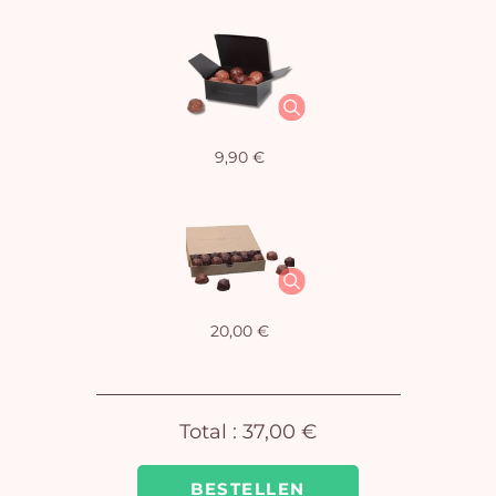
9,90 €
20,00 €
I
Total :
37,00 €
Ware
ist 
BESTELLEN