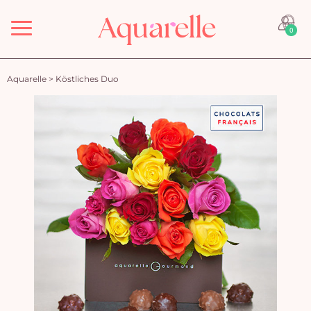
Menü
0
Aquarelle
>
Köstliches Duo